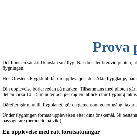
Prova p
Det finns en särskild känsla i småflyg. När du sitter bredvid piloten, 
flygningen.
Hos Örestens Flygklubb får du uppleva just det. Äkta flygglädje, nära, 
Din upplevelse börjar redan på marken. Tillsammans med piloten går n
del tar cirka 10–15 minuter och ger dig en inblick i hur flygning faktiskt
Därefter går ni ut till flygplanet, gör en gemensam genomgång, taxar ut 
Under flygningen formas upplevelsen efter dina önskemål. Ni bestämmer 
passagerare (beroende på vikt).
En upplevelse med rätt förutsättningar