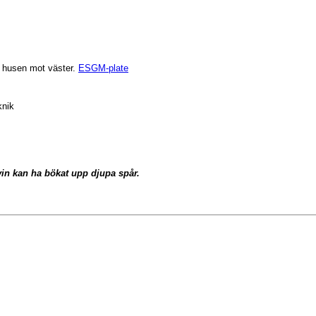
v husen mot väster.
ESGM-plate
knik
vin kan ha bökat upp djupa spår.