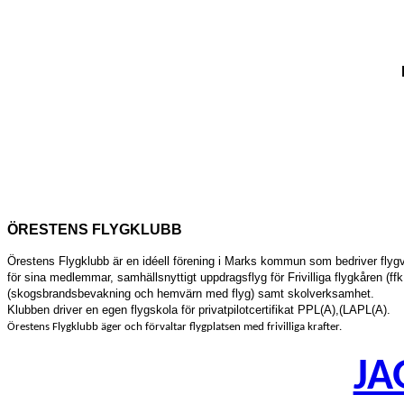
ÖRESTENS FLYGKLUBB
Örestens Flygklubb är en idéell förening i Marks kommun som bedriver fly
för sina medlemmar, samhällsnyttigt uppdragsflyg för Frivilliga flygkåren (ffk
(skogsbrandsbevakning och hemvärn med flyg) samt skolverksamhet.
Klubben driver en egen flygskola för privatpilotcertifikat
PPL(A),(LAPL(A)
.
Örestens Flygklubb äger och förvaltar flygplatsen med frivilliga krafter.
JA