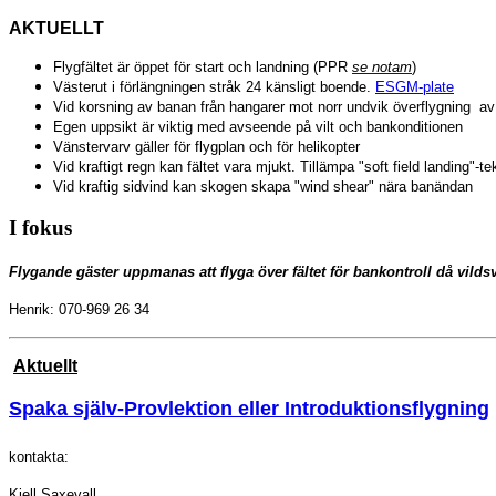
AKTUELLT
Flygfältet är öppet för start och landning (PPR
se notam
)
Västerut i förlängningen stråk 24 känsligt boende.
ESGM-plate
Vid korsning av banan från hangarer mot norr undvik överflygning a
Egen uppsikt är viktig med avseende på vilt och bankonditionen
Vänstervarv gäller för flygplan och för helikopter
Vid kraftigt regn kan fältet vara mjukt. Tillämpa "soft field landing"-te
Vid kraftig sidvind kan skogen skapa "wind shear" nära banändan
I fokus
Flygande gäster uppmanas att flyga över fältet för bankontroll då vilds
Henrik: 070-969 26 34
Aktuellt
Spaka själv-Provlektion eller Introduktionsflygning
kontakta:
Kjell Saxevall