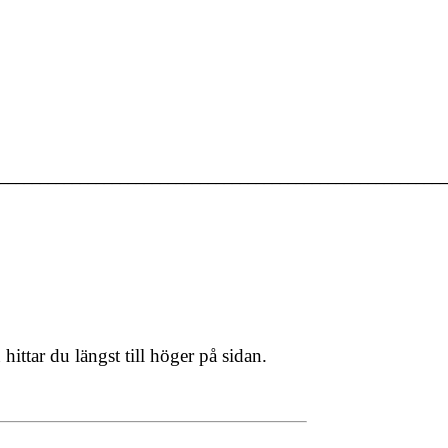
________________________________________________________
ttar du längst till höger på sidan.