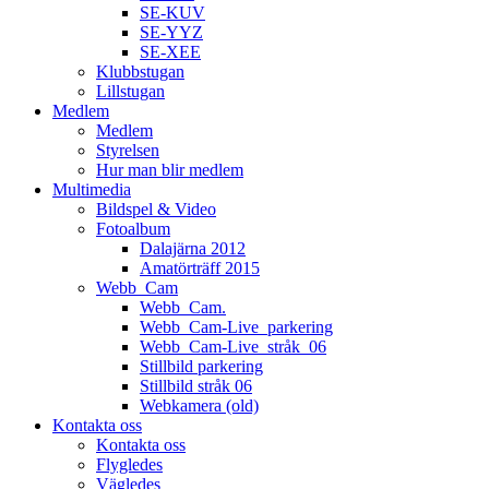
SE-KUV
SE-YYZ
SE-XEE
Klubbstugan
Lillstugan
Medlem
Medlem
Styrelsen
Hur man blir medlem
Multimedia
Bildspel & Video
Fotoalbum
Dalajärna 2012
Amatörträff 2015
Webb_Cam
Webb_Cam.
Webb_Cam-Live_parkering
Webb_Cam-Live_stråk_06
Stillbild parkering
Stillbild stråk 06
Webkamera (old)
Kontakta oss
Kontakta oss
Flygledes
Vägledes