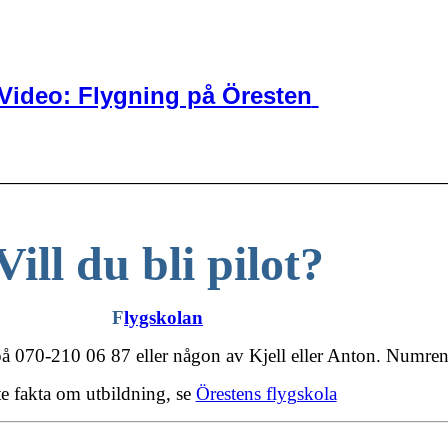
Video: Flygning på Öresten
________________________________________________________
Vill du bli pilot?
F
lygskolan
070-210 06 87 eller någon av Kjell eller Anton. Numren hi
te fakta om utbildning, se
Örestens flygskola