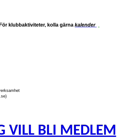
För klubbaktiviteter, kolla gärna
kalender
gverksamhet
.se)
G VILL BLI MEDLEM