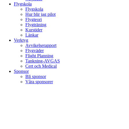
Flygskola
Flygskola
Hur blir jag pilot
Flygteori
Flygträning
Kurstider
Länkar
Verktyg
Avvikelserapport
Flygväder
Flight Planning
Tankning-AVGAS
Cert och Medical
Sponsor
Bli sponsor
Våra sponsorer