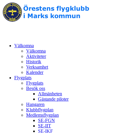
Välkomna
Välkomna
Aktiviteter
Historik
Verksamhet
Kalender
Flygplats
Flygplats
Besök oss
Allmänheten
Gästande piloter
Hangaren
Klubbflygplan
Medlemsflygplan
SE-FGN
SE-IIT
SE-IKF